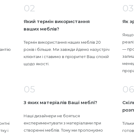
02
03
Який термін використання
Як з
ваших меблів?
Якщо 
реалі
Термін використання наших меблів 20
— про
антію
років і більше. Ми завжди йдемо назустріч
залиш
клієнтам і ставимо в пріоритет Ваш спокій
менед
щодо якості.
прора
05
0
З яких матеріалів Ваші меблі?
Скіл
розп
Наші дизайнери не бояться
експериментувати з матеріалами при
онтні
Тільк
створенні меблів. Тому ми пропонуємо
тку і
готов