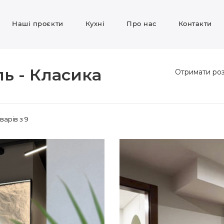
Наші проєкти
Кухні
Про нас
Контакти
ль - Класика
Отримати ро
варів з 9