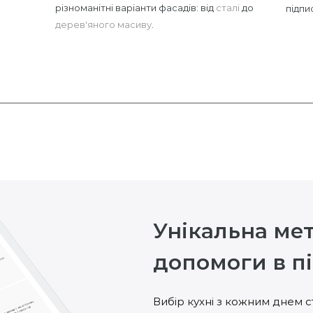
різноманітні варіанти фасадів: від
сталі
до
підпи
дерев'яного масиву
.
Унікальна ме
допомоги в пі
Вибір кухні з кожним днем с