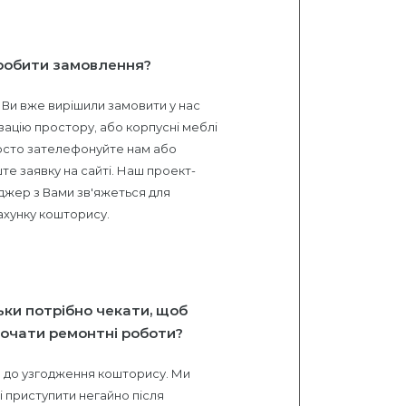
робити замовлення?
Ви вже вирішили замовити у нас
зацію простору, або корпусні меблі
сто зателефонуйте нам або
те заявку на сайті. Наш проект-
жер з Вами зв'яжеться для
хунку кошторису.
6
ьки потрібно чекати, щоб
очати ремонтні роботи?
и до узгодження кошторису. Ми
і приступити негайно після