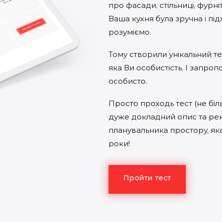
про фасади, стільниці, фурні
Ваша кухня була зручна і пі
розуміємо.
Тому створили унікальний тес
яка Ви особистість. І запр
особисто.
Просто проходь тест (не біл
дуже докладний опис та рек
планувальника простору, яка
роки!
Пройти тест