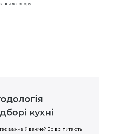
сання договору.
тодологія
дборі кухні
тає важче й важче? Бо всі питають