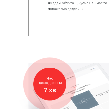
до здачі об'єкта. Цінуємо Ваш час та
поважаємо дедлайни.
Час
проходження
7 хв