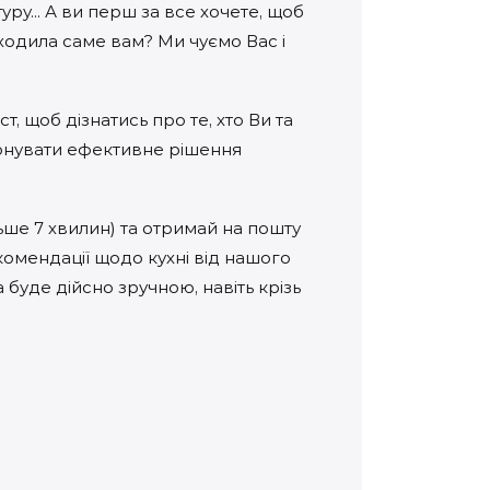
туру... А ви перш за все хочете, щоб
дходила саме вам? Ми чуємо Вас і
т, щоб дізнатись про те, хто Ви та
опонувати ефективне рішення
ьше 7 хвилин) та отримай на пошту
омендації щодо кухні від нашого
 буде дійсно зручною, навіть крізь