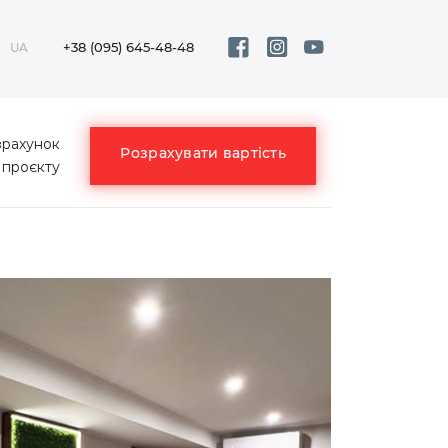
+38 (095) 645-48-48
UA
зрахунок
Розрахувати вартість
проєкту